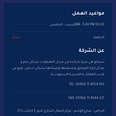
مواعيد العمل
09:00 AM - 5:00 PM
السبت - الخميس
الجمعة
مغلق
عن الشركة
سـمكو هـي شركـــة رائـدة فـي مجـال المقـاولات بشـكل عـام و
مجـال إدارة المرافـق وتشـغيلها وصيانتهـا بشـكل خـــاص، تقـع فـي
قلـــب المملكــــة العــربيــة الســعوديــــة
TEL: 00966 11 4054 100
FAX: 00966 11 4044 327
الرياض - شارع الوشم - مركز الجفال التجاري الدور 2 (مكتب) 23