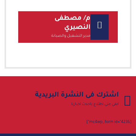
م/ مصطفى
النصيري
مدير التشغيل والصيانة
اشترك فى النشرة البريدية
ابقى على اطلاع باحدث اخبارنا.
[mc4wp_form id="4236"]